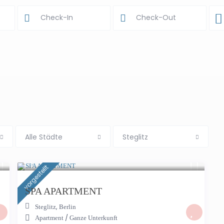
Alle Städte
Steglitz
€ 550
/Nacht
vorgestellt
SPA APARTMENT
,
Steglitz
Berlin
/
Apartment
Ganze Unterkunft