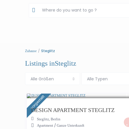
Steglitz
Zuhause
Listings inSteglitz
Alle Größen
Alle Typen
€ 259
/Nacht
vorgestellt
DESIGN APARTMENT STEGLITZ
,
Steglitz
Berlin
/
Apartment
Ganze Unterkunft