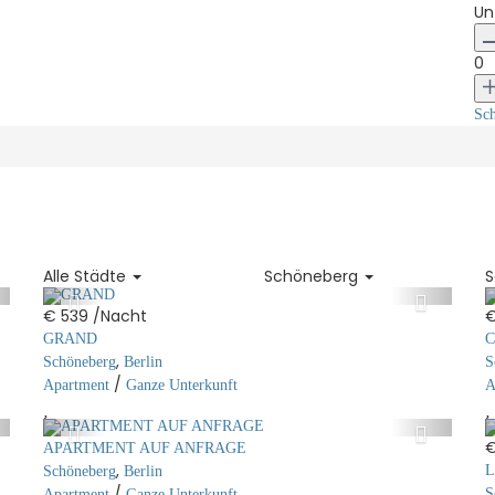
Un
0
Sch
Alle Städte
Schöneberg
S
€ 539
/Nacht
€
GRAND
C
,
Schöneberg
Berlin
S
/
Apartment
Ganze Unterkunft
A
€
APARTMENT AUF ANFRAGE
,
L
Schöneberg
Berlin
/
S
Apartment
Ganze Unterkunft