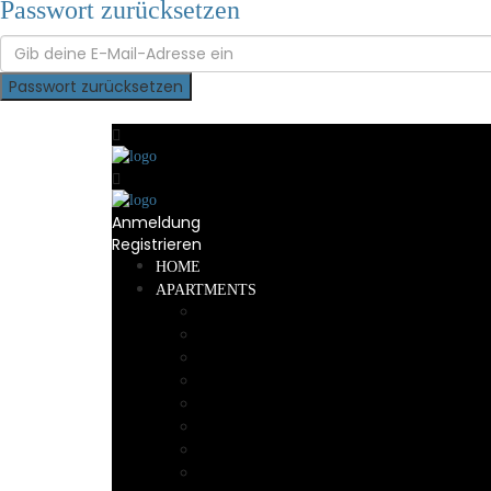
Passwort zurücksetzen
Passwort zurücksetzen
Anmeldung
Registrieren
HOME
APARTMENTS
DESIGN APARTMENT
SPA APARTMENT
STUDIO APARTMENT
GRAND
HEVALS PALACE
COSY CABIN
LUXUSKIND 1 ROOM
LUXUSKIND 2 ROOM