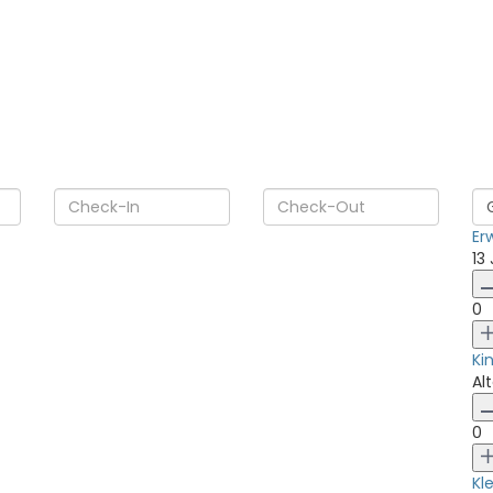
Er
13
0
Ki
Alt
0
Kl